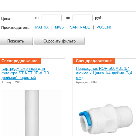
от
до
руб.
Цена:
|
|
|
MATRIX
MWS
SANTRADE
РОССИЯ
Производитель:
Показать
Сбросить фильтр
Спецпредложение
Спецпредложение
Картридж сменный для
Переходник ROF-S06M01 1/4
фильтра ST KFT JP-A (10
дюйма х Цанга 1/4 дюйма (6,4
дюймов) пористый
мм)
Артикул: 2968
Артикул: 6004