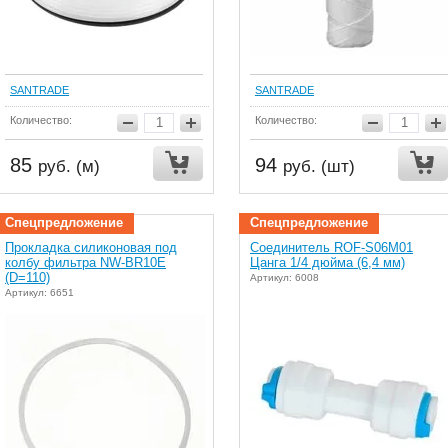
SANTRADE
SANTRADE
Количество:
Количество:
85
94
руб. (м)
руб. (шт)
Спецпредложение
Спецпредложение
Прокладка силиконовая под
Соединитель ROF-S06M01
колбу фильтра NW-BR10E
Цанга 1/4 дюйма (6,4 мм)
(D=110)
Артикул: 6008
Артикул: 6651