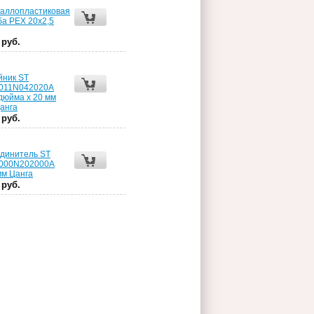
аллопластиковая
ба PEX 20х2,5
 руб.
йник ST
011N042020А
 дюйма x 20 мм
анга
 руб.
динитель ST
000N202000А
мм Цанга
 руб.