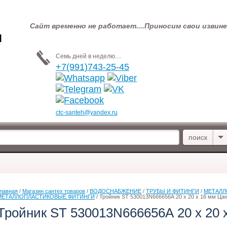
Сайт временно не работает....Приносим свои извин
Я
Семь дней в неделю....
+7(991)743-25-45
ctc-santeh@yandex.ru
лавная
 / 
Магазин сантех товаров
 / 
ВОДОСНАБЖЕНИЕ
 / 
ТРУБЫ И ФИТИНГИ
 / 
МЕТАЛЛ
МЕТАЛЛОПЛАСТИКОВЫЕ ФИТИНГИ
 / Тройник ST 530013N666656А 20 x 20 x 16 мм Ца
Тройник ST 530013N666656А 20 x 20 