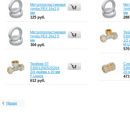
Металлопластиковая
Мет
труба PEX 16х2,0
тру
мм
мм
125 руб.
288
Металлопластиковая
Тро
труба PEX 26х2,5
530
мм
1/2
М-Ц
304 руб.
570
Тройник ST
Сое
530012N052020А
530
3/4 дюйма x 20 мм
20 
F-Цанга
473
612 руб.
Назад