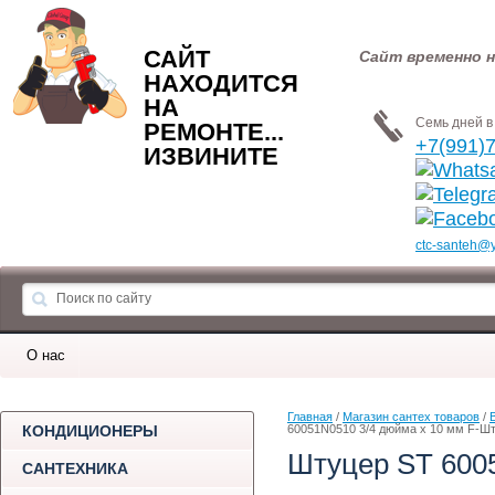
САЙТ
Сайт временно н
НАХОДИТСЯ
НА
Семь дней в 
РЕМОНТЕ...
+7(991)
ИЗВИНИТЕ
ctc-santeh@
О нас
Главная
 / 
Магазин сантех товаров
 / 
КОНДИЦИОНЕРЫ
60051N0510 3/4 дюйма x 10 мм F-Ш
Штуцер ST 600
САНТЕХНИКА