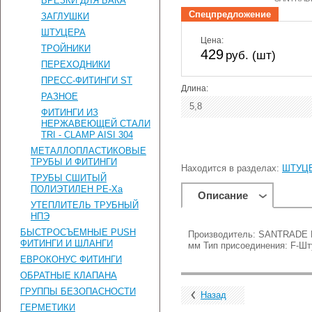
ВРЕЗКИ ДЛЯ БАКА
Спецпредложение
ЗАГЛУШКИ
ШТУЦЕРА
Цена:
ТРОЙНИКИ
429
руб. (шт)
ПЕРЕХОДНИКИ
ПРЕСС-ФИТИНГИ ST
Длина:
РАЗНОЕ
5,8
ФИТИНГИ ИЗ
НЕРЖАВЕЮЩЕЙ СТАЛИ
TRI - CLAMP AISI 304
МЕТАЛЛОПЛАСТИКОВЫЕ
ТРУБЫ И ФИТИНГИ
Находится в разделах:
ШТУЦ
ТРУБЫ СШИТЫЙ
ПОЛИЭТИЛЕН PE-Xa
Описание
УТЕПЛИТЕЛЬ ТРУБНЫЙ
НПЭ
БЫСТРОСЪЕМНЫЕ PUSH
Производитель: SANTRADE Ра
ФИТИНГИ И ШЛАНГИ
мм Тип присоединения: F-Шт
ЕВРОКОНУС ФИТИНГИ
ОБРАТНЫЕ КЛАПАНА
ГРУППЫ БЕЗОПАСНОСТИ
Назад
ГЕРМЕТИКИ